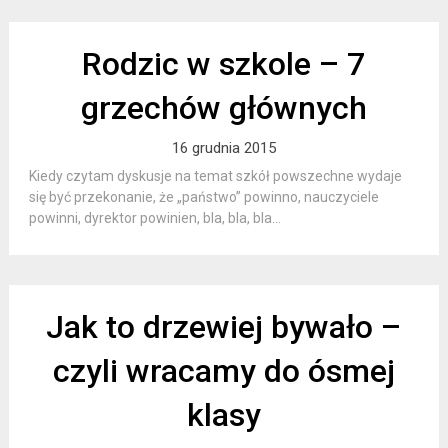
Rodzic w szkole – 7
grzechów głównych
16 grudnia 2015
Kiedy czytam dyskusje na temat szkół powszechne wydaje
się być przekonanie, że „państwo” powinno, nauczyciele
powinni, dyrektor powinien, bla, bla, bla…
Jak to drzewiej bywało –
czyli wracamy do ósmej
klasy