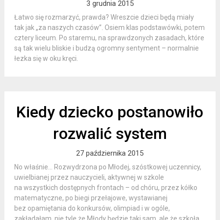
3 grudnia 2015
Łatwo się rozmarzyć, prawda? Wreszcie dzieci będą miały
tak jak „za naszych czasów”. Osiem klas podstawówki, potem
cztery liceum. Po staremu, na sprawdzonych zasadach, które
są tak wielu bliskie i budzą ogromny sentyment – normalnie
łezka się w oku kręci.
Kiedy dziecko postanowiło
rozwalić system
27 października 2015
No właśnie… Rozwydrzona po Młodej, szóstkowej uczennicy,
uwielbianej przez nauczycieli, aktywnej w szkole
na wszystkich dostępnych frontach – od chóru, przez kółko
matematyczne, po biegi przełajowe, wystawianej
bez opamiętania do konkursów, olimpiad i w ogóle,
zakładałam nie tyle że Młody będzie taki sam, ale że szkoła