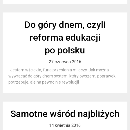
Do góry dnem, czyli
reforma edukacji
po polsku
27 czerwca 2016
Jestem wściekła, furia przesłania mi oczy. Jak można
wywracać do góry dnem system, który owszem, poprawek
potrzebuje, ale na pewno nie rewolucji!
Samotne wśród najbliżych
14 kwietnia 2016