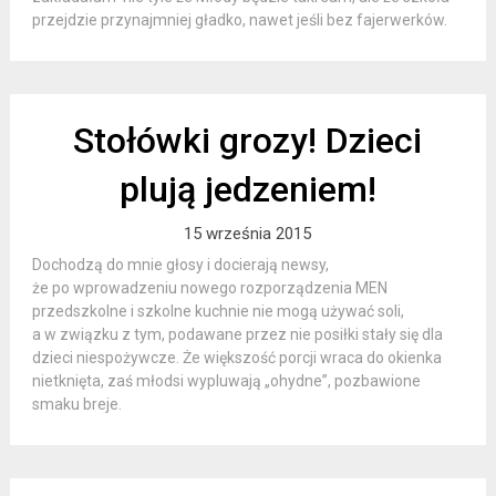
przejdzie przynajmniej gładko, nawet jeśli bez fajerwerków.
Stołówki grozy! Dzieci
plują jedzeniem!
15 września 2015
Dochodzą do mnie głosy i docierają newsy,
że po wprowadzeniu nowego rozporządzenia MEN
przedszkolne i szkolne kuchnie nie mogą używać soli,
a w związku z tym, podawane przez nie posiłki stały się dla
dzieci niespożywcze. Że większość porcji wraca do okienka
nietknięta, zaś młodsi wypluwają „ohydne”, pozbawione
smaku breje.