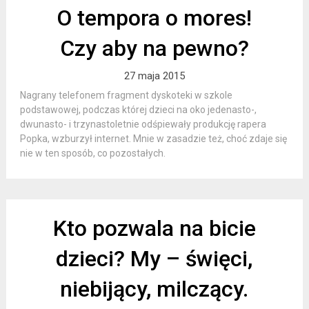
O tempora o mores!
Czy aby na pewno?
27 maja 2015
Nagrany telefonem fragment dyskoteki w szkole
podstawowej, podczas której dzieci na oko jedenasto-,
dwunasto- i trzynastoletnie odśpiewały produkcję rapera
Popka, wzburzył internet. Mnie w zasadzie też, choć zdaje się
nie w ten sposób, co pozostałych.
Kto pozwala na bicie
dzieci? My – święci,
niebijący, milczący.