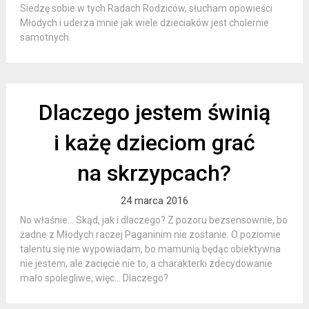
Siedzę sobie w tych Radach Rodziców, słucham opowieści
Młodych i uderza mnie jak wiele dzieciaków jest cholernie
samotnych.
Dlaczego jestem świnią
i każę dzieciom grać
na skrzypcach?
24 marca 2016
No właśnie… Skąd, jak i dlaczego? Z pozoru bezsensownie, bo
żadne z Młodych raczej Paganinim nie zostanie. O poziomie
talentu się nie wypowiadam, bo mamunią będąc obiektywna
nie jestem, ale zacięcie nie to, a charakterki zdecydowanie
mało spolegliwe, więc… Dlaczego?