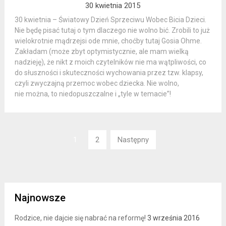
30 kwietnia 2015
30 kwietnia – Światowy Dzień Sprzeciwu Wobec Bicia Dzieci.
Nie będę pisać tutaj o tym dlaczego nie wolno bić. Zrobili to już
wielokrotnie mądrzejsi ode mnie, choćby tutaj Gosia Ohme.
Zakładam (może zbyt optymistycznie, ale mam wielką
nadzieję), że nikt z moich czytelników nie ma wątpliwości, co
do słuszności i skuteczności wychowania przez tzw. klapsy,
czyli zwyczajną przemoc wobec dziecka. Nie wolno,
nie można, to niedopuszczalne i „tyle w temacie”!
Nawigacja
1
2
Następny
wpisów
Najnowsze
Rodzice, nie dajcie się nabrać na reformę!
3 września 2016