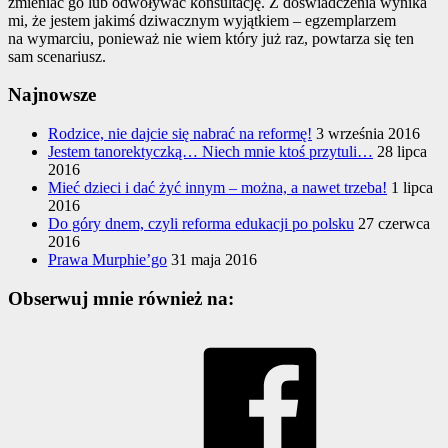
zmieniać go lub odwoływać konsultację. Z doświadczenia wynika
mi, że jestem jakimś dziwacznym wyjątkiem – egzemplarzem
na wymarciu, ponieważ nie wiem który już raz, powtarza się ten
sam scenariusz.
Najnowsze
Rodzice, nie dajcie się nabrać na reformę!
3 września 2016
Jestem tanorektyczką… Niech mnie ktoś przytuli…
28 lipca
2016
Mieć dzieci i dać żyć innym – można, a nawet trzeba!
1 lipca
2016
Do góry dnem, czyli reforma edukacji po polsku
27 czerwca
2016
Prawa Murphie’go
31 maja 2016
Obserwuj mnie również na: