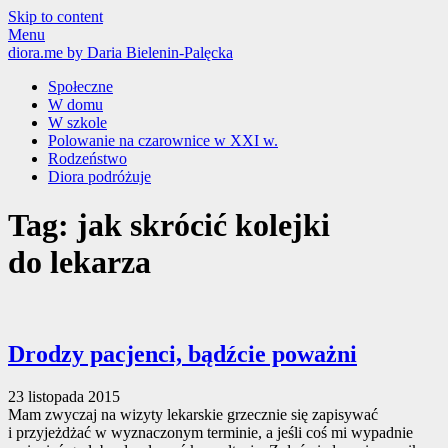
Skip to content
Menu
diora.me
by Daria Bielenin-Palęcka
Społeczne
W domu
W szkole
Polowanie na czarownice w XXI w.
Rodzeństwo
Diora podróżuje
Tag: jak skrócić kolejki
do lekarza
Drodzy pacjenci, bądźcie poważni
23 listopada 2015
Mam zwyczaj na wizyty lekarskie grzecznie się zapisywać
i przyjeżdżać w wyznaczonym terminie, a jeśli coś mi wypadnie