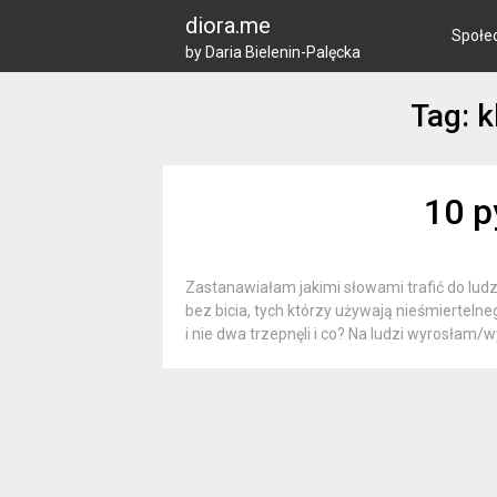
Skip
diora.me
to
Społe
by Daria Bielenin-Palęcka
content
Tag: k
10 p
Zastanawiałam jakimi słowami trafić do lud
bez bicia, tych którzy używają nieśmiertelne
i nie dwa trzepnęli i co? Na ludzi wyrosłam