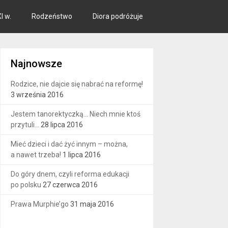
I w.
Rodzeństwo
Diora podróżuje
Najnowsze
Rodzice, nie dajcie się nabrać na reformę!
3 września 2016
Jestem tanorektyczką… Niech mnie ktoś
przytuli…
28 lipca 2016
Mieć dzieci i dać żyć innym – można,
a nawet trzeba!
1 lipca 2016
Do góry dnem, czyli reforma edukacji
po polsku
27 czerwca 2016
Prawa Murphie’go
31 maja 2016