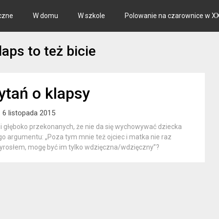
czne
W domu
W szkole
Polowanie na czarownice w XX
laps to też bicie
ytań o klapsy
6 listopada 2015
zi głęboko przekonanych, że nie da się wychowywać dziecka
go argumentu: „Poza tym mnie też ojciec i matka nie raz
/wyrosłem, mogę być im tylko wdzięczna/wdzięczny”?