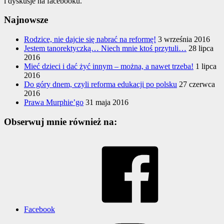
i dyskusje na facebooku.
Najnowsze
Rodzice, nie dajcie się nabrać na reformę!
3 września 2016
Jestem tanorektyczką… Niech mnie ktoś przytuli…
28 lipca
2016
Mieć dzieci i dać żyć innym – można, a nawet trzeba!
1 lipca
2016
Do góry dnem, czyli reforma edukacji po polsku
27 czerwca
2016
Prawa Murphie’go
31 maja 2016
Obserwuj mnie również na:
Facebook