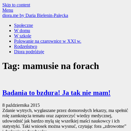
Skip to content
Menu
diora.me
by Daria Bielenin-Palęcka
Społeczne
W domu
W szkole
Polowanie na czarownice w XXI w.
Rodzeństwo
Diora podróżuje
Tag: mamusie na forach
Badania to bzdura! Ja tak nie mam!
8 października 2015
Zdanie wytrych, wygłaszane przez domorosłych lekarzy, ma spełnić
rolę zamknięcia tematu oraz zaprzeczyć wiedzy medycznej,
udowodnić jak bardzo mylą się wszelkiej maści naukowcy i ich
statystyki. Taki wniosek można wysnuć, czytając fora „zdrowotne”