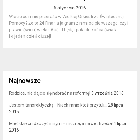
6 stycznia 2016
Wiecie co mnie przeraża w Wielkiej Orkiestrze Świątecznej
Pomocy? Że to 24 Finał, a ja gram z nimi od pierwszego, czyli
prawie ćwierć wieku. Auć… I będę grała do końca świata
i o jeden dzień dłużej!
Najnowsze
Rodzice, nie dajcie się nabrać na reformę!
3 września 2016
Jestem tanorektyczką… Niech mnie ktoś przytuli…
28 lipca
2016
Mieć dzieci i dać żyć innym – można, a nawet trzeba!
1 lipca
2016