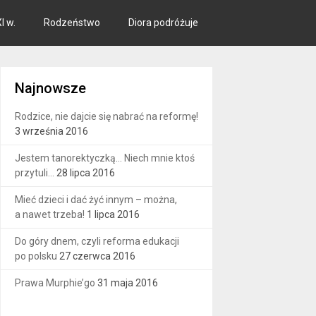
I w.
Rodzeństwo
Diora podróżuje
Najnowsze
Rodzice, nie dajcie się nabrać na reformę!
3 września 2016
Jestem tanorektyczką… Niech mnie ktoś
przytuli…
28 lipca 2016
Mieć dzieci i dać żyć innym – można,
a nawet trzeba!
1 lipca 2016
Do góry dnem, czyli reforma edukacji
po polsku
27 czerwca 2016
Prawa Murphie’go
31 maja 2016