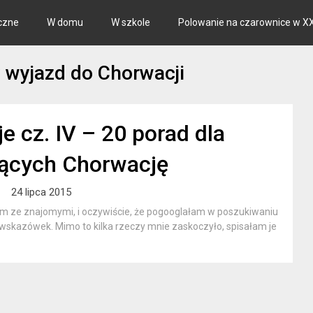
czne
W domu
W szkole
Polowanie na czarownice w XX
 wyjazd do Chorwacji
e cz. IV – 20 porad dla
jących Chorwację
24 lipca 2015
m ze znajomymi, i oczywiście, że pogooglałam w poszukiwaniu
wskazówek. Mimo to kilka rzeczy mnie zaskoczyło, spisałam je