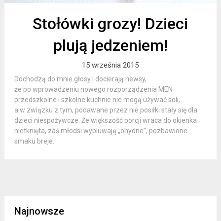
Stołówki grozy! Dzieci
plują jedzeniem!
15 września 2015
Dochodzą do mnie głosy i docierają newsy,
że po wprowadzeniu nowego rozporządzenia MEN
przedszkolne i szkolne kuchnie nie mogą używać soli,
a w związku z tym, podawane przez nie posiłki stały się dla
dzieci niespożywcze. Że większość porcji wraca do okienka
nietknięta, zaś młodsi wypluwają „ohydne”, pozbawione
smaku breje.
Najnowsze