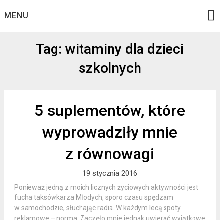
Skip
MENU
to
content
Tag: witaminy dla dzieci
szkolnych
5 suplementów, które
wyprowadziły mnie
z równowagi
19 stycznia 2016
Ponieważ jedną z moich licznych życiowych aktywności jest
fucha taksówkarza Młodych, sporo czasu spędzam
w samochodzie, słuchając radia. W każdym lecą spoty
reklamowe – norma. Zaczęło mnie jednak uwierać wyjątkowe