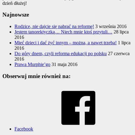
dzień dłużej!
Najnowsze
Rodzice, nie dajcie się nabrać na reformę!
3 września 2016
Jestem tanorektyczką… Niech mnie ktoś przytuli…
28 lipca
2016
Mieć dzieci i dać żyć innym – można, a nawet trzeba!
1 lipca
2016
Do góry dnem, czyli reforma edukacji po polsku
27 czerwca
2016
Prawa Murphie’go
31 maja 2016
Obserwuj mnie również na:
Facebook