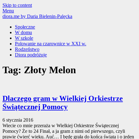
Skip to content
Menu
diora.me
by Daria Bielenin-Palęcka
Społeczne
W domu
W szkole
Polowanie na czarownice w XXI w.
Rodzeństwo
Diora podróżuje
Tag: Złoty Melon
Dlaczego gram w Wielkiej Orkiestrze
Świątecznej Pomocy
6 stycznia 2016
Wiecie co mnie przeraża w Wielkiej Orkiestrze Świątecznej
Pomocy? Że to 24 Finał, a ja gram z nimi od pierwszego, czyli
prawie ćwierć wieku. Auć… I będę grała do końca świata i o jeden