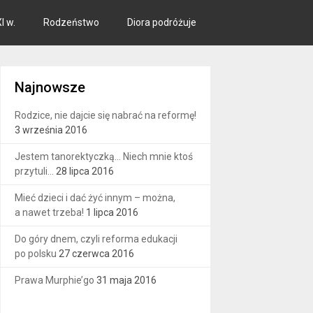
I w.
Rodzeństwo
Diora podróżuje
Najnowsze
Rodzice, nie dajcie się nabrać na reformę!
3 września 2016
Jestem tanorektyczką… Niech mnie ktoś
przytuli…
28 lipca 2016
Mieć dzieci i dać żyć innym – można,
a nawet trzeba!
1 lipca 2016
Do góry dnem, czyli reforma edukacji
po polsku
27 czerwca 2016
Prawa Murphie’go
31 maja 2016