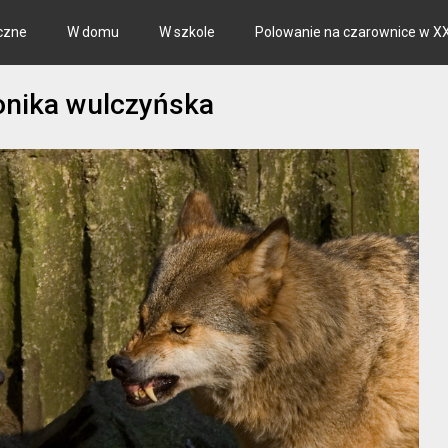
czne
W domu
W szkole
Polowanie na czarownice w XX
onika wulczyńska