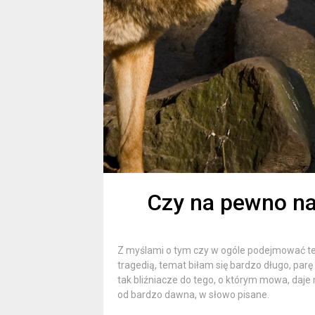
Czy na pewno naj
Z myślami o tym czy w ogóle podejmować ten 
tragedią, temat biłam się bardzo długo, par
tak bliźniacze do tego, o którym mowa, daje 
od bardzo dawna, w słowo pisane.