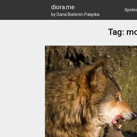
Skip
diora.me
to
Społe
by Daria Bielenin-Palęcka
content
Tag: m