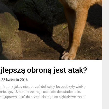
lepszą obroną jest atak?
22 kwietnia 2016
trudny, jakby nie patrzeć delikatny, bo podszyty wielką
ę miesięcy. Uznałam, że moje osobiste doświadczenie,
mi „uprawnienia” do przekucia tego co kłębi się we mnie