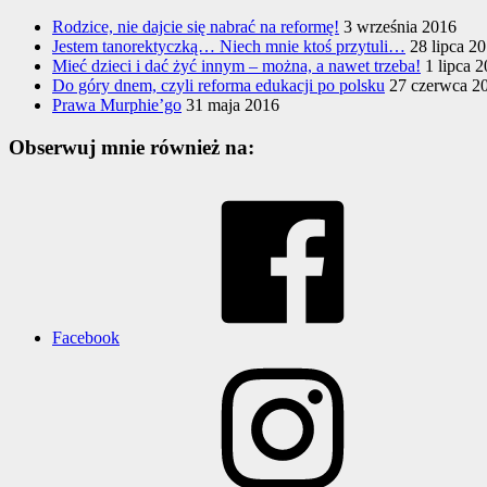
Rodzice, nie dajcie się nabrać na reformę!
3 września 2016
Jestem tanorektyczką… Niech mnie ktoś przytuli…
28 lipca 2
Mieć dzieci i dać żyć innym – można, a nawet trzeba!
1 lipca 
Do góry dnem, czyli reforma edukacji po polsku
27 czerwca 2
Prawa Murphie’go
31 maja 2016
Obserwuj mnie również na:
Facebook