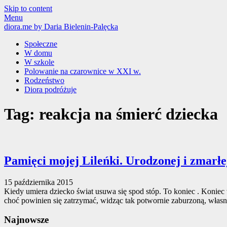
Skip to content
Menu
diora.me
by Daria Bielenin-Palęcka
Społeczne
W domu
W szkole
Polowanie na czarownice w XXI w.
Rodzeństwo
Diora podróżuje
Tag: reakcja na śmierć dziecka
Pamięci mojej Lileńki. Urodzonej i zmarłe
15 października 2015
Kiedy umiera dziecko świat usuwa się spod stóp. To koniec . Koniec 
choć powinien się zatrzymać, widząc tak potwornie zaburzoną, włas
Najnowsze