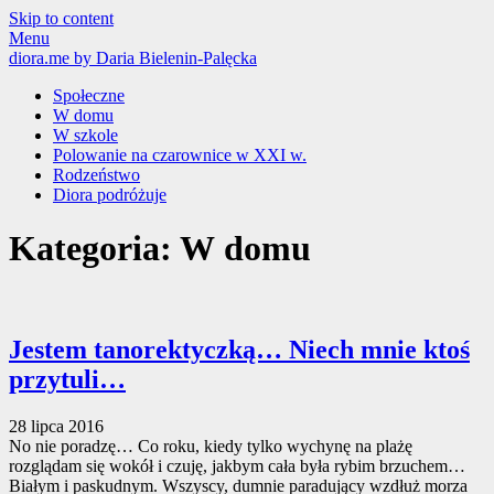
Skip to content
Menu
diora.me
by Daria Bielenin-Palęcka
Społeczne
W domu
W szkole
Polowanie na czarownice w XXI w.
Rodzeństwo
Diora podróżuje
Kategoria: W domu
Jestem tanorektyczką… Niech mnie ktoś
przytuli…
28 lipca 2016
No nie poradzę… Co roku, kiedy tylko wychynę na plażę
rozglądam się wokół i czuję, jakbym cała była rybim brzuchem…
Białym i paskudnym. Wszyscy, dumnie paradujący wzdłuż morza