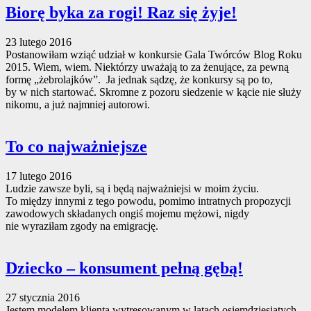
Biorę byka za rogi! Raz się żyje!
23 lutego 2016
Postanowiłam wziąć udział w konkursie Gala Twórców Blog Roku
2015. Wiem, wiem. Niektórzy uważają to za żenujące, za pewną
formę „żebrolajków”. Ja jednak sądzę, że konkursy są po to,
by w nich startować. Skromne z pozoru siedzenie w kącie nie służy
nikomu, a już najmniej autorowi.
To co najważniejsze
17 lutego 2016
Ludzie zawsze byli, są i będą najważniejsi w moim życiu.
To między innymi z tego powodu, pomimo intratnych propozycji
zawodowych składanych ongiś mojemu mężowi, nigdy
nie wyraziłam zgody na emigrację.
Dziecko – konsument pełną gębą!
27 stycznia 2016
Jestem modelem klienta wytresowanym w latach osiemdziesiątych