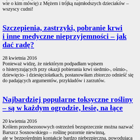
wie o kim mówię) z Mężem i trójką najmłodszych dzieciaków –
wszyscy cudni!
Szczepienia, zastrzyki, pobranie krwi
i inne medyczne nieprzyjemności – jak
dać radę?
28 kwietnia 2016
Ponieważ widzę, że niektórym podpadłam wpisem
o histeryzujących przy okazji pobierania krwi siedmio-, ośmio-,
dziewięcio- i dziesięciolatkach, postanowiłam zbiorczo odnieść się
do padających argumentów, przykładów i zarzutów.
Najbardziej popularne toksyczne rośliny
– są w każdym ogrodzie, lesie, na łące
20 kwietnia 2016
Królem przedsezonowych ostrzeżeń bezsprzecznie można nazwać
Barszcz Sosnowskiego – roślinę pozornie niewinną,
ale w bezpośrednim kontakcie bardzo niebezpieczną, powodującą