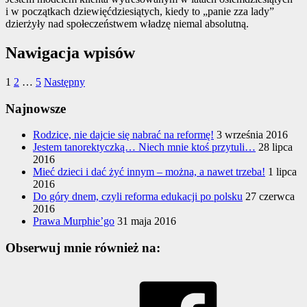
i w początkach dziewięćdziesiątych, kiedy to „panie zza lady”
dzierżyły nad społeczeństwem władzę niemal absolutną.
Nawigacja wpisów
1
2
…
5
Następny
Najnowsze
Rodzice, nie dajcie się nabrać na reformę!
3 września 2016
Jestem tanorektyczką… Niech mnie ktoś przytuli…
28 lipca
2016
Mieć dzieci i dać żyć innym – można, a nawet trzeba!
1 lipca
2016
Do góry dnem, czyli reforma edukacji po polsku
27 czerwca
2016
Prawa Murphie’go
31 maja 2016
Obserwuj mnie również na: