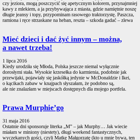
czy jeziora, mogą poszczycić się apetycznym kolorem, przynajmniej
kawy z mlekiem, a ja przybywająca z miasta, gdzie namiętnie noszę
długie jeansy i topy, przypominam rasowego traktorzystę. Paszcza,
ramiona i ręce strzaskane na heban, reszta – szkoda gadać – zlewa
Mieć dzieci i dać żyć innym – można,
a nawet trzeba!
1 lipca 2016
Kiedy urodziła się Młoda, Polska jeszcze niemal wyłącznie
dorosłymi stała. Wysokie krzesełka do karmienia, podobnie jak
przewijaki, pojawiały się jaskółką jedynie w McDonaldzie i Ikei,
o kącikach zabaw w knajpach słyszałam, że podobno są,
ale nie znalazłam w miejscach dostępnych dla mojego portfela.
Prawa Murphie’go
31 maja 2016
Ostatnie dni sponsoruje literka „M” – jak Murphy… Jak wiecie
miałam w miniony (niestety), długi weekend fantastycznych,
wyczekanych gości, czyli Matkę Małgorzatę (kto u mnie bywa, ten