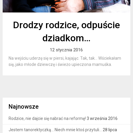
Drodzy rodzice, odpuście
dziadkom…
12 stycznia 2016
Na wejściu uderzę się w piersi, kajając. Tak, tak… Wściekałam
się, jako młode dziewczę i świeżo upieczona mamuśka.
Najnowsze
Rodzice, nie dajcie się nabrać na reformę!
3 września 2016
Jestem tanorektyczką… Niech mnie ktoś przytuli…
28 lipca