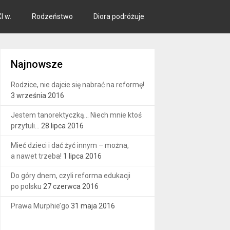
I w.
Rodzeństwo
Diora podróżuje
Najnowsze
Rodzice, nie dajcie się nabrać na reformę!
3 września 2016
Jestem tanorektyczką… Niech mnie ktoś
przytuli…
28 lipca 2016
Mieć dzieci i dać żyć innym – można,
a nawet trzeba!
1 lipca 2016
Do góry dnem, czyli reforma edukacji
po polsku
27 czerwca 2016
Prawa Murphie’go
31 maja 2016