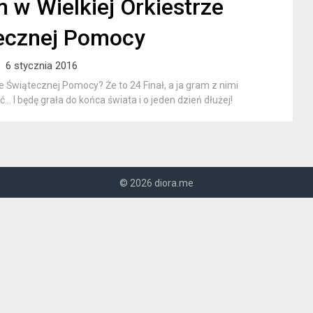
 w Wielkiej Orkiestrze
ecznej Pomocy
6 stycznia 2016
e Świątecznej Pomocy? Że to 24 Finał, a ja gram z nimi
… I będę grała do końca świata i o jeden dzień dłużej!
© 2026 diora.me