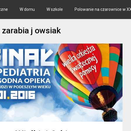
czne
W domu
W szkole
Polowanie na czarownice w XX
e zarabia j owsiak