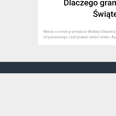
Dlaczego gram
Świąt
Wiecie co mnie przeraża w Wielkiej Orkiestrz
od pierwszego, czyli prawie ćwierć wieku. Auć