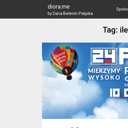
Skip
diora.me
to
Społe
by Daria Bielenin-Palęcka
content
Tag: il