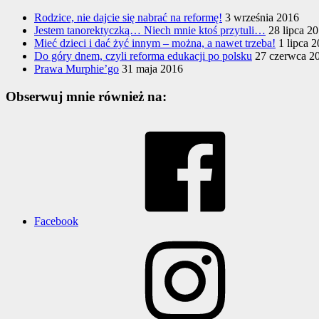
Rodzice, nie dajcie się nabrać na reformę!
3 września 2016
Jestem tanorektyczką… Niech mnie ktoś przytuli…
28 lipca 2
Mieć dzieci i dać żyć innym – można, a nawet trzeba!
1 lipca 
Do góry dnem, czyli reforma edukacji po polsku
27 czerwca 2
Prawa Murphie’go
31 maja 2016
Obserwuj mnie również na:
Facebook