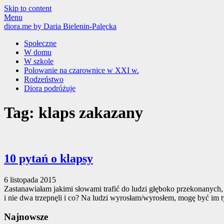
Skip to content
Menu
diora.me
by Daria Bielenin-Palęcka
Społeczne
W domu
W szkole
Polowanie na czarownice w XXI w.
Rodzeństwo
Diora podróżuje
Tag: klaps zakazany
10 pytań o klapsy
6 listopada 2015
Zastanawiałam jakimi słowami trafić do ludzi głęboko przekonanych, 
i nie dwa trzepnęli i co? Na ludzi wyrosłam/wyrosłem, mogę być im
Najnowsze