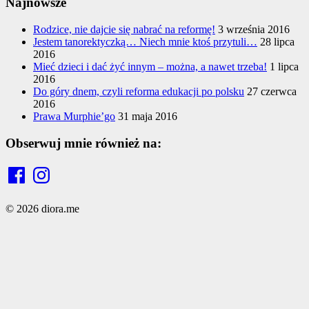
Najnowsze
Rodzice, nie dajcie się nabrać na reformę!
3 września 2016
Jestem tanorektyczką… Niech mnie ktoś przytuli…
28 lipca
2016
Mieć dzieci i dać żyć innym – można, a nawet trzeba!
1 lipca
2016
Do góry dnem, czyli reforma edukacji po polsku
27 czerwca
2016
Prawa Murphie’go
31 maja 2016
Obserwuj mnie również na:
Facebook
Instagram
© 2026 diora.me