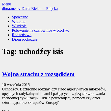
Skip
Menu
to
diora.me
by Daria Bielenin-Palęcka
content
Społeczne
W domu
W szkole
Polowanie na czarownice w XXI w.
Rodzeństwo
Diora podróżuje
Tag: uchodźcy isis
Wojna strachu z rozsądkiem
10 września 2015
Uchodźcy. Bezbronne rodziny, czy stado agresywnych młokosów,
opętanych radykalnymi ideami i pałających rządzą zlikwidowania
zachodniej cywilizacji? Ludzie potrzebujący pomocy czy dzicz,
szturmująca bez skrupułów Europę?