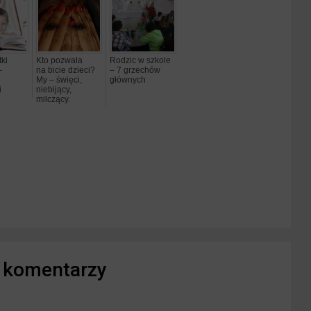
tki
Kto pozwala
Rodzic w szkole
–
na bicie dzieci?
– 7 grzechów
My – święci,
głównych
i
niebijący,
milczący.
ować(Otwiera
 komentarzy