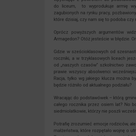
do liceum, to wyprodukuje armię wy
zagubionych na rynku pracy, pozbawiony
które dzisiaj, czy nam się to podoba czy
Oprócz powyższych argumentów widzę
Armagedon? Otóż jesteście w błędzie. On
Gdzie w sześcioklasowych od szesnast
roczniki, a w trzyklasowych liceach jes
od „naszych czasów” szkolnictwo zawo
prawie wszyscy absolwenci wcześniejsz
Racja, tylko wg jakiego klucza można 
będzie różniło od aktualnego podziału?
Wracając do podstawówek – którą gminę 
całego rocznika przez osiem lat? No bo 
siedmiolatkowie, którzy nie poszli wcześn
Potrafię zrozumieć emocje rodziców, ale
małżeństwa, które rozpętało wojnę o ut