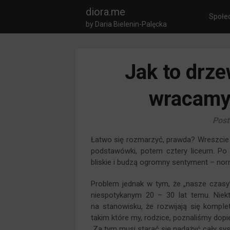
diora.me
Społe
by Daria Bielenin-Palęcka
Jak to drze
wracamy 
Post
Łatwo się rozmarzyć, prawda? Wreszcie d
podstawówki, potem cztery liceum. Po
bliskie i budzą ogromny sentyment – norm
Problem jednak w tym, że „nasze czas
niespotykanym 20 – 30 lat temu. Niektó
na stanowisku, że rozwijają się komple
takim które my, rodzice, poznaliśmy dopie
Za tym musi starać się nadążyć cały sys