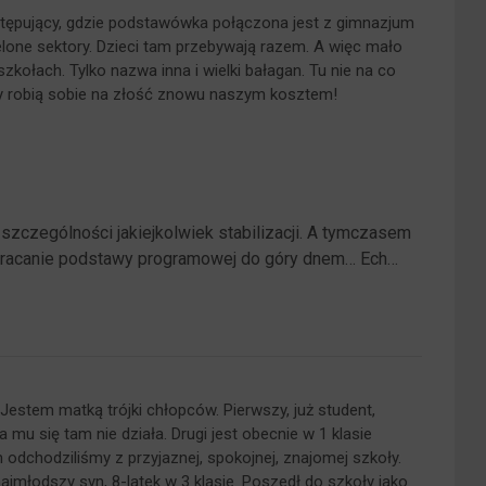
tępujący, gdzie podstawówka połączona jest z gimnazjum
lone sektory. Dzieci tam przebywają razem. A więc mało
szkołach. Tylko nazwa inna i wielki bałagan. Tu nie na co
cy robią sobie na złość znowu naszym kosztem!
szczególności jakiejkolwiek stabilizacji. A tymczasem
wracanie podstawy programowej do góry dnem… Ech…
Jestem matką trójki chłopców. Pierwszy, już student,
 mu się tam nie działa. Drugi jest obecnie w 1 klasie
 odchodziliśmy z przyjaznej, spokojnej, znajomej szkoły.
ajmłodszy syn, 8-latek w 3 klasie. Poszedł do szkoły jako