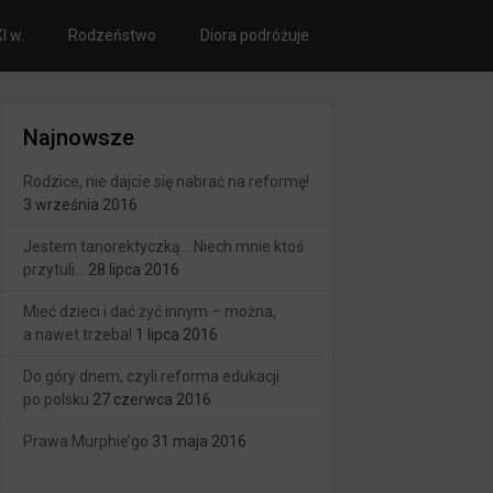
I w.
Rodzeństwo
Diora podróżuje
Najnowsze
Rodzice, nie dajcie się nabrać na reformę!
3 września 2016
Jestem tanorektyczką… Niech mnie ktoś
przytuli…
28 lipca 2016
Mieć dzieci i dać żyć innym – można,
a nawet trzeba!
1 lipca 2016
Do góry dnem, czyli reforma edukacji
po polsku
27 czerwca 2016
Prawa Murphie’go
31 maja 2016