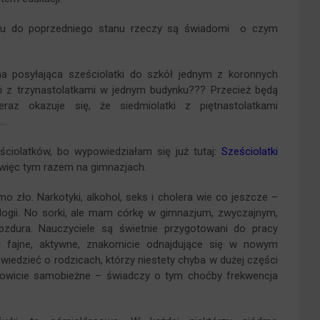
otu do poprzedniego stanu rzeczy są świadomi o czym
a posyłająca sześciolatki do szkół jednym z koronnych
ki z trzynastolatkami w jednym budynku??? Przecież będą
raz okazuje się, że siedmiolatki z piętnastolatkami
m…
ciolatków, bo wypowiedziałam się już tutaj:
Sześciolatki
ę więc tym razem na gimnazjach.
o zło. Narkotyki, alkohol, seks i cholera wie co jeszcze –
ologii. No sorki, ale mam córkę w gimnazjum, zwyczajnym,
bzdura. Nauczyciele są świetnie przygotowani do pracy
ci fajne, aktywne, znakomicie odnajdujące się w nowym
edzieć o rodzicach, którzy niestety chyba w dużej części
łkowicie samobieżne – świadczy o tym choćby frekwencja