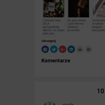
Człowiek roku
Do góry dnem,
Sześciola
2014
czyli reforma
w szkole 
wg tygodnika
edukacji
błagam,
Wprost. To chyba
po polsku
bez panik
jakiś żart…
Udostępnij:
Kliknij,
Udostępnij
Kliknij,
Kliknij,
Kliknij,
Kliknij
aby
na Twitterze(Otwiera
aby
aby
aby
by wydruk
udostępnić
się
udostępnić
udostępnić
wysłać
się
na Facebooku(Otwiera
w nowym
na Google+
na LinkedIn(Otwiera
to do znajomego
w nowym
Komentarze
się
oknie)
(Otwiera
się
przez e-
oknie)
w nowym
się
w nowym
mail(Otwiera
oknie)
w nowym
oknie)
się
oknie)
w nowym
oknie)
10
magda