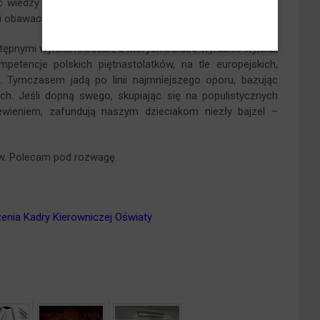
 wiedzy (lub jej nie używając…), za to będąc doskonałym
 i obawach społeczeństwa.
stępnymi wynikami badań, z których bardzo wyraźnie wynika,
etencje polskich piętnastolatków, na tle europejskich,
Tymczasem jadą po linii najmniejszego oporu, bazując
ach. Jeśli dopną swego, skupiając się na populistycznych
wieniem, zafundują naszym dzieciakom niezły bajzel –
tów. Polecam pod rozwagę.
nia Kadry Kierowniczej Oświaty