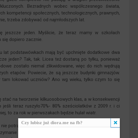
kluczonych. Bezradnych wobec współczesnego świata,
ch kompetencji społecznych, technologicznych, prawnych,
 nie, trzeba zdobywać od najmłodszych lat.
 jeszcze jeden. Myślicie, że teraz mamy w szkołach
 się dopiero zacznie.
u lat podstawówkach mają być upchnięte dodatkowe dwa
zcze jeden? Tak, tak. Licea też dostaną po tyłku, ponieważ
dowe zostało niemal zlikwidowane, więc do nich wędrują
ych etapów. Powiecie, że są jeszcze budynki gimnazjów.
by tam lokować uczniów? Ano wg wieku, tylko czym to się
stać na tworzenie kilkuosobowych klas, a w konsekwencji
jeśli teraz ruszyło70%- 80% sześciolatków z 2009 r. i ci
iej, to za rok w pierwszakach będzie hulał wiatr.
Czy lubisz już diora.me na fb?
 nie potrafię pogodzić się z cynizmem polityków i pewnego
rzymanie archaicznego status quo w systemie kształcenia.