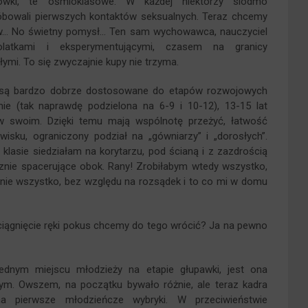
ówki, te ośmioklasowe. W każdej niektórzy siódmo
, próbowali pierwszych kontaktów seksualnych. Teraz chcemy
ów… No świetny pomysł… Ten sam wychowawca, nauczyciel
latkami i eksperymentującymi, czasem na granicy
ymi. To się zwyczajnie kupy nie trzyma.
i są bardzo dobrze dostosowane do etapów rozwojowych
ie (tak naprawdę podzielona na 6-9 i 10-12), 13-15 lat
w swoim. Dzięki temu mają wspólnotę przeżyć, łatwość
isku, ograniczony podział na „gówniarzy” i „dorosłych”.
klasie siedziałam na korytarzu, pod ścianą i z zazdrością
cznie spacerujące obok. Rany! Zrobiłabym wtedy wszystko,
wnie wszystko, bez względu na rozsądek i to co mi w domu
ągnięcie ręki pokus chcemy do tego wrócić? Ja na pewno
ednym miejscu młodzieży na etapie głupawki, jest ona
m. Owszem, na początku bywało różnie, ale teraz kadra
a pierwsze młodzieńcze wybryki. W przeciwieństwie