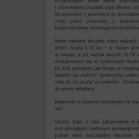
Przypomnijcie sobie swoje podstaw
i ośmioklasiści popalali, pijali alkohol
ich przenieść z powrotem do dzieciak
musi umieć pracować z dziesięcio
bezpieczeństwa, dorastającymi półdorosł
Moim zdaniem aktualne etapy edukacj
dzieci. Grupa 6-12 lat – w swoim gron
w swoim, a już niemal dorośli 16-18 
zintegrowania się w codziennym środow
Do dziś pamiętam, jak będąc w czwartej 
łypałam na „starsze” dziewczyny, state
żeby do ich „kasty” przynależeć… Dosło
do głowy wkładano.
Naprawdę w czasach dostępnych na wyci
nie!
Oprócz tego, z racji zgrupowania w j
pod specjalnym nadzorem pedagogiczny
potrafi mieć szczególne baczenie n