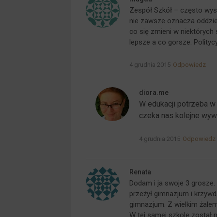
Zespół Szkół – często wys
nie zawsze oznacza oddzie
co się zmieni w niektórych 
lepsze a co gorsze. Polity
4 grudnia 2015
Odpowiedz
diora.me
W edukacji potrzeba w 
czeka nas kolejne wy
4 grudnia 2015
Odpowiedz
Renata
Dodam i ja swoje 3 grosze. 
przeżył gimnazjum i krzywda
gimnazjum. Z wielkim żalem
W tej samej szkole został n