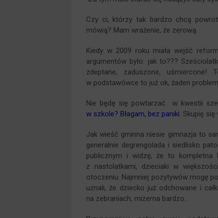
Czy ci, którzy tak bardzo chcą powr
mówią? Mam wrażenie, że zerową.
Kiedy w 2009 roku miała wejść reform
argumentów było: jak to??? Sześciolat
zdeptane, zaduszone, uśmiercone! Te
w podstawówce to już ok, żaden proble
Nie będę się powtarzać w kwestii sześ
w szkole? Błagam, bez paniki
. Skupię si
Jak wieść gminna niesie gimnazja to sam
generalnie degrengolada i siedlisko pat
publicznym i widzę, że to kompletna 
z nastolatkami, dzieciaki w większoś
otoczeniu. Najmniej pozytywów mogę powi
uznali, że dziecko już odchowane i ca
na zebraniach, mizerna bardzo…