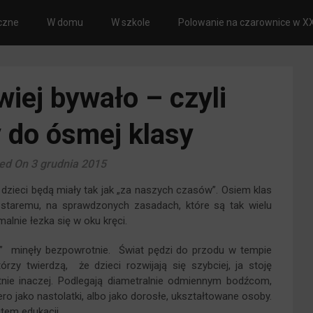
czne
W domu
W szkole
Polowanie na czarownice w XX
wiej bywało – czyli
do ósmej klasy
ed On 3 grudnia 2015
zieci będą miały tak jak „za naszych czasów”. Osiem klas
 staremu, na sprawdzonych zasadach, które są tak wielu
alnie łezka się w oku kręci.
y” minęły bezpowrotnie. Świat pędzi do przodu w tempie
rzy twierdzą, że dzieci rozwijają się szybciej, ja stoję
tnie inaczej. Podlegają diametralnie odmiennym bodźcom,
ro jako nastolatki, albo jako dorosłe, ukształtowane osoby.
tem edukacji.