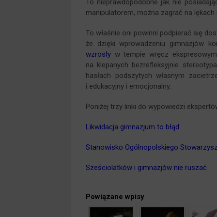
To nieprawdopodobne jak nie posiadając
manipulatorem, można zagrać na lękach
To właśnie oni powinni podpierać się do
że dzięki wprowadzeniu gimnazjów komp
wzrosły
w tempie wręcz ekspresowym. 
na klepanych bezrefleksyjnie stereotyp
hasłach podszytych własnym zacietrze
i edukacyjny i emocjonalny.
Poniżej trzy linki do wypowiedzi eksper
Likwidacja gimnazjum to błąd
Stanowisko Ogólnopolskiego Stowarzysze
Sześciolatków i gimnazjów nie ruszać
Powiązane wpisy