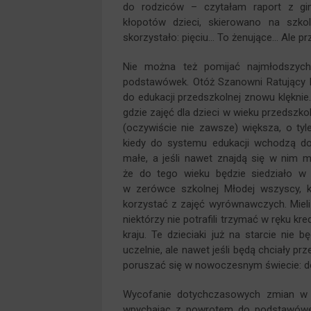
do rodziców – czytałam raport z gi
kłopotów dzieci, skierowano na szk
skorzystało: pięciu… To żenujące… Ale prz
Nie można też pomijać najmłodszych,
podstawówek. Otóż Szanowni Ratujący Ma
do edukacji przedszkolnej znowu klęknie
gdzie zajęć dla dzieci w wieku przedsz
(oczywiście nie zawsze) większa, o ty
kiedy do systemu edukacji wchodzą dop
małe, a jeśli nawet znajdą się w nim 
że do tego wieku będzie siedziało w
w zerówce szkolnej Młodej wszyscy, k
korzystać z zajęć wyrównawczych. Mieli 
niektórzy nie potrafili trzymać w ręku kr
kraju. Te dzieciaki już na starcie nie
uczelnie, ale nawet jeśli będą chciały 
poruszać się w nowoczesnym świecie: dot
Wycofanie dotychczasowych zmian w e
wpychając z powrotem do podstawówek,