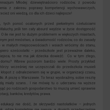
mnazjum Młodej: dziewiętnaścioro rodziców, z powodu
olenia z zakresu poprawy kompetencji wychowawczych,
ecież oni wiedzą, co dla ich dzieci najlepsze!
 tych ponoć ocalonych przed piekielnymi czeluściami
luchy, jeśli ten cały absurd wejdzie w życie dostępność
. O ile nie jest to dużym problemem w większych miastach,
kolnym jest mnóstwo, a świadomość rodziców, co do zasady
le w małych miejscowościach i wsiach wrócimy do stanu,
iero sześciolatki – przedszkole jest przeważnie daleko,
miejsca, to nie ma jak dziecka dowieźć. Co w tym złego,
 domu? Wbrew pozorom bardzo wiele. Prosty przykład:
tórzy wcześniej nie uczęszczali do przedszkola musieli
kłopot z odnalezieniem się w grupie, w organizacji czasu,
edki. A piszę o Warszawie. To teraz wyobraźmy, sobie resztę
 będą miały szans… I nie mówię tu o uderzaniu na wyższe
przejąć po rodzicach gospodarstwo to muszą umieć sprawnie
acji, banków, kredytów, prawa.
dukacji nie dość, że skrzywdzi nastolatków – jednych
 gdzie kompletnie nie pasują, a drugich przedwcześnie